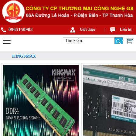
0965150903
Giới thiệu
|
Liên hệ
KINGSMAX