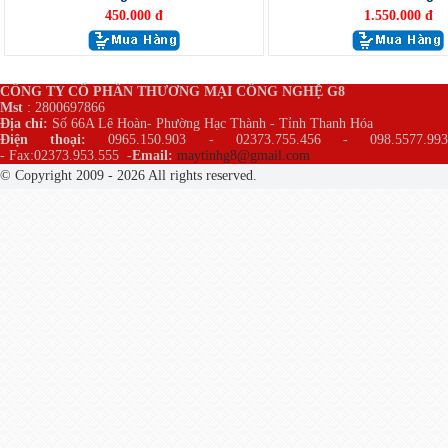
450.000 đ
1.550.000 đ
CÔNG TY CỔ PHẦN THƯƠNG MẠI CÔNG NGHỆ G8
Mst
: 2800697866
Địa chỉ:
Số 66A Lê Hoàn- Phường Hạc Thành - Tỉnh Thanh Hóa
Điện thoại:
0965.150.903 - 02373.755.456 - 098.5577.99
- Fax:02373.953.555
-
Email:
maytinhg8@gmail.com
© Copyright 2009 - 2026 All rights reserved.