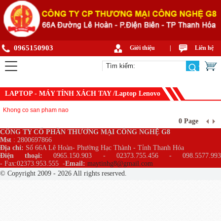
0965150903
Giới thiệu
|
Liên hệ
LAPTOP - MÁY TÍNH XÁCH TAY /Laptop Lenovo
Khong co san pham nao
0 Page
CÔNG TY CỔ PHẦN THƯƠNG MẠI CÔNG NGHỆ G8
Mst
: 2800697866
Địa chỉ:
Số 66A Lê Hoàn- Phường Hạc Thành - Tỉnh Thanh Hóa
Điện thoại:
0965.150.903 - 02373.755.456 - 098.5577.99
- Fax:02373.953.555
-
Email:
maytinhg8@gmail.com
© Copyright 2009 - 2026 All rights reserved.