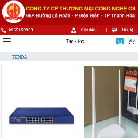
0965150903
Giới thiệu
|
Liên hệ
TENDA