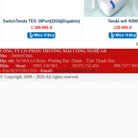
SwitchTenda TEG 16Port(1016)(Gigabits)
Tenda wifi N300
1.300.000 đ
220.000 đ
1
CÔNG TY CỔ PHẦN THƯƠNG MẠI CÔNG NGHỆ G8
Mst
: 2800697866
Địa chỉ:
Số 66A Lê Hoàn- Phường Hạc Thành - Tỉnh Thanh Hóa
Điện thoại:
0965.150.903 - 02373.755.456 - 098.5577.99
- Fax:02373.953.555
-
Email:
maytinhg8@gmail.com
© Copyright 2009 - 2026 All rights reserved.