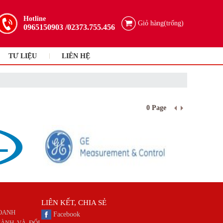
Hotline
Giỏ hàng(trống)
0965150903
/02373.755.456
TƯ LIỆU
LIÊN HỆ
0 Page
LIÊN KẾT, CHIA SẺ
DOANH
Facebook
ÀNH VÀ ĐỔI