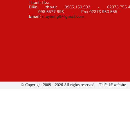
Thanh Hóa
Điện thoại:
0965.150.903 - 02373.755.4
- 098.5577.993 - Fax:02373.953.5
Email:
maytinhg8@gmail.com
© Copyright 2009 - 2026 All rights reserved.
Thiết kế website