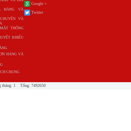
Google +
A HÀNG VÀ
Twitter
 CHUYỂN VÀ
A
 MẬT THÔNG
QUYẾT KHIẾU
HÀNG
ƠN HÀNG VÀ
NG
ỊCH CHUNG
ng tháng: 1 Tổng: 7492650