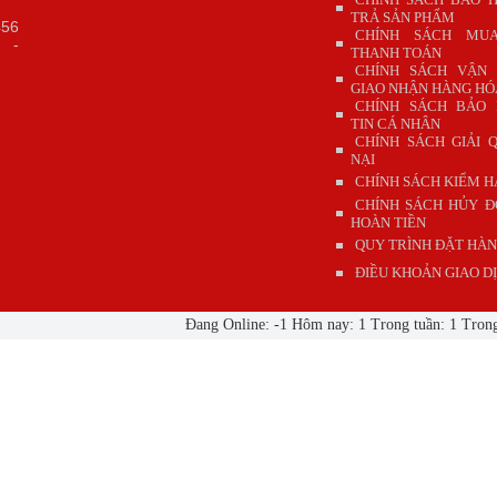
TRẢ SẢN PHẨM
56
CHÍNH SÁCH MU
55
-
THANH TOÁN
CHÍNH SÁCH VẬN
GIAO NHẬN HÀNG HÓ
CHÍNH SÁCH BẢO
TIN CÁ NHÂN
CHÍNH SÁCH GIẢI 
NẠI
CHÍNH SÁCH KIỂM 
CHÍNH SÁCH HỦY Đ
HOÀN TIỀN
QUY TRÌNH ĐẶT HÀ
ĐIỀU KHOẢN GIAO D
Đang Online: -1 Hôm nay: 1 Trong tuần: 1 Tro