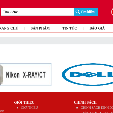
RANG CHỦ
SẢN PHẨM
TIN TỨC
BÁO GIÁ
GIỚI THIỆU
CHÍNH SÁCH
GIỚI THIỆU
CHÍNH SÁCH KINH 
ỉnh
CHÍNH SÁCH BẢO H