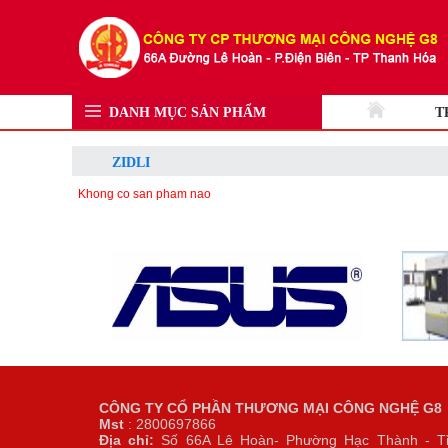
DANH MỤC SẢN PHẨM
T
ZIDLI
Khong co san pham nao
CÔNG TY CỔ PHẦN THƯƠNG MẠI CÔNG NGHỆ G8
Mst
: 2800697866
Địa chỉ:
Số 66A Lê Hoàn- Phường Hạc Thành - T