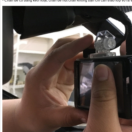
- Chân đế có băng keo hoặc chân đế hút chân không bạn chỉ cần tháo lớp vỏ ra v