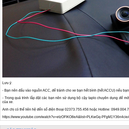
Lưu ý:
- Bạn nên đấu vào nguồn ACC, để tránh cho xe bạn hết bình (hết ACCU) nếu bạ
- Trong quá trình lắp đặt các bạn nên sử dụng bộ cậy taplo chuyên dụng để m
của xe.
Anh chị có thể liên hệ đến số điện thoại 02373.755.456 hoặc Hotline: 0949.004
https://www.youtube.com/watch?v=etzOFlKO8eA&list=PLKwGq-PFgM1Y36n4cie