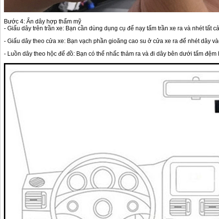
Bước 4: Ẩn dây hợp thẩm mỹ
- Giấu dây trên trần xe: Bạn cần dùng dụng cụ để nạy tấm trần xe ra và nhét tất c
- Giấu dây theo cửa xe: Bạn vạch phần gioăng cao su ở cửa xe ra để nhét dây và
- Luồn dây theo hộc để đồ: Bạn có thể nhấc thảm ra và đi dây bên dưới tấm đệm h