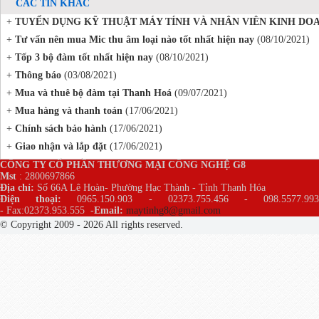
CÁC TIN KHÁC
+
TUYỂN DỤNG KỸ THUẬT MÁY TÍNH VÀ NHÂN VIÊN KINH DOA
+
Tư vấn nên mua Mic thu âm loại nào tốt nhất hiện nay
(08/10/2021)
+
Tốp 3 bộ đàm tốt nhất hiện nay
(08/10/2021)
+
Thông báo
(03/08/2021)
+
Mua và thuê bộ đàm tại Thanh Hoá
(09/07/2021)
+
Mua hàng và thanh toán
(17/06/2021)
+
Chính sách bảo hành
(17/06/2021)
+
Giao nhận và lắp đặt
(17/06/2021)
CÔNG TY CỔ PHẦN THƯƠNG MẠI CÔNG NGHỆ G8
Mst
: 2800697866
Địa chỉ:
Số 66A Lê Hoàn- Phường Hạc Thành - Tỉnh Thanh Hóa
Điện thoại:
0965.150.903 - 02373.755.456 - 098.5577.99
- Fax:02373.953.555
-
Email:
maytinhg8@gmail.com
© Copyright 2009 - 2026 All rights reserved.