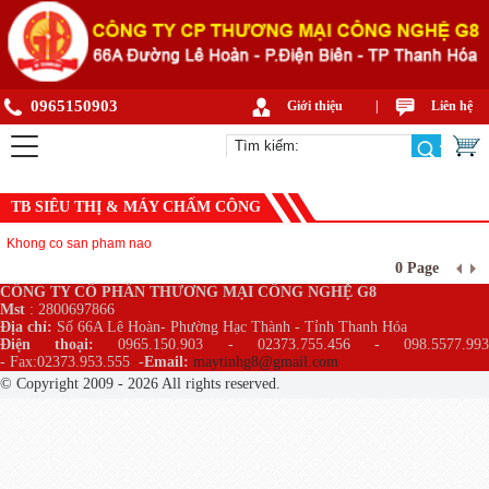
0965150903
Giới thiệu
|
Liên hệ
TB SIÊU THỊ & MÁY CHẤM CÔNG
Khong co san pham nao
0 Page
CÔNG TY CỔ PHẦN THƯƠNG MẠI CÔNG NGHỆ G8
Mst
: 2800697866
Địa chỉ:
Số 66A Lê Hoàn- Phường Hạc Thành - Tỉnh Thanh Hóa
Điện thoại:
0965.150.903 - 02373.755.456 - 098.5577.99
- Fax:02373.953.555
-
Email:
maytinhg8@gmail.com
© Copyright 2009 - 2026 All rights reserved.