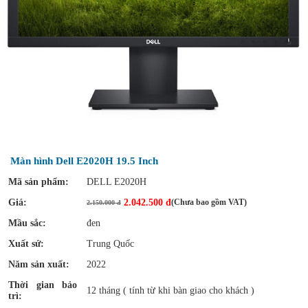
Màn hình Dell E2020H 19.5 Inch
Mã sản phẩm:
DELL E2020H
Giá:
2.042.500 đ
(Chưa bao gồm VAT)
2.150.000 đ
Mầu sắc:
đen
Xuất sứ:
Trung Quốc
Năm sản xuất:
2022
Thời gian bảo
12 tháng ( tính từ khi bàn giao cho khách )
trì: