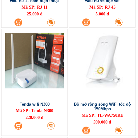
Đầu RJ 11 bấm điện thoại
Đầu RJ 45 bọc sắt
Mã SP: RJ 11
Mã SP: RJ 45
25.000 đ
5.000 đ
Tenda wifi N300
Bộ mở rộng sóng WiFi tốc độ
150Mbps
Mã SP: Tenda N300
Mã SP: TL-WA750RE
220.000 đ
590.000 đ